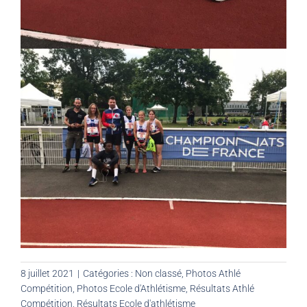
8 juillet 2021
|
Catégories :
Non classé
,
Photos Athlé
Compétition
,
Photos Ecole d'Athlétisme
,
Résultats Athlé
Compétition
,
Résultats Ecole d'athlétisme