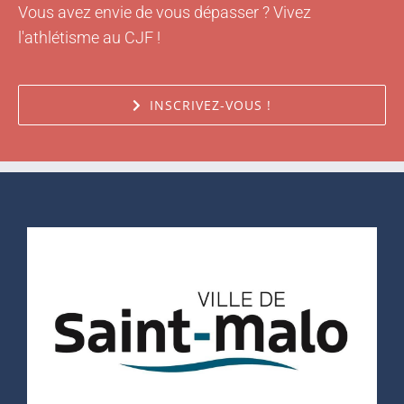
l'athlétisme au CJF !
INSCRIVEZ-VOUS !