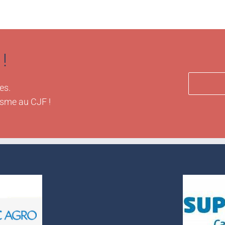
!
es.
isme au CJF !