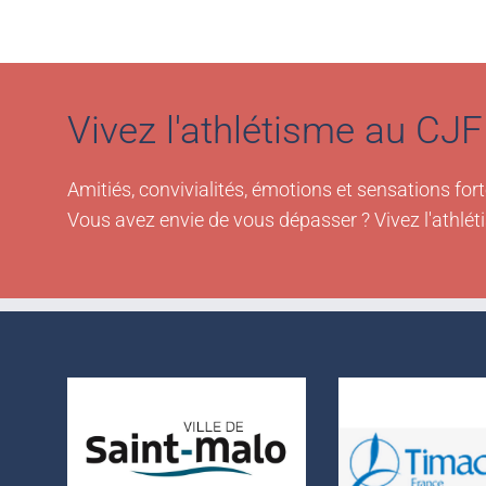
Vivez l'athlétisme au CJF 
Amitiés, convivialités, émotions et sensations fort
Vous avez envie de vous dépasser ? Vivez l'athlét