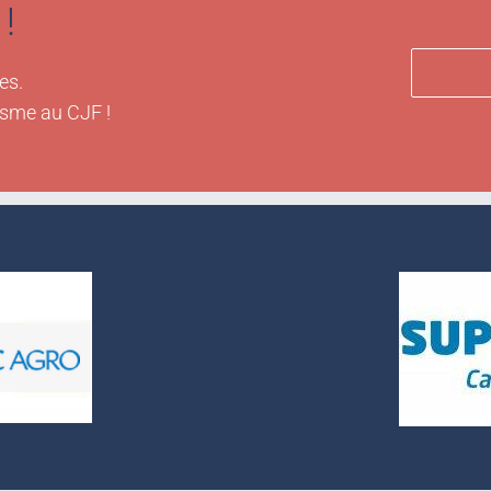
!
es.
isme au CJF !