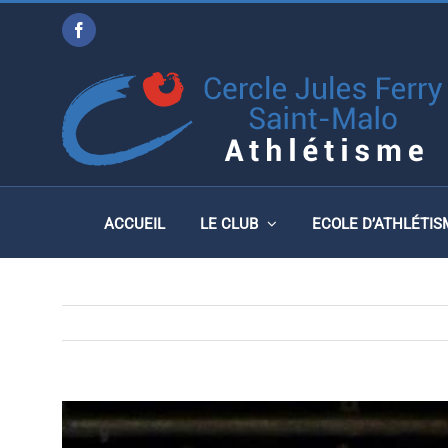
Passer
Facebook
au
JUDICAËL SAUVAGET C
contenu
400H, SAINT-ETIENNE, L
ACCUEIL
LE CLUB
ECOLE D’ATHLÉTIS