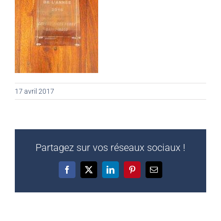
17 avril 2017
Partagez sur vos réseaux sociaux !
Facebook
X
LinkedIn
Pinterest
Email