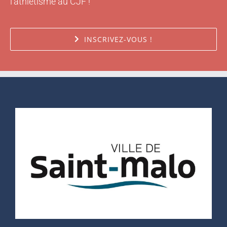
l'athlétisme au CJF !
INSCRIVEZ-VOUS !