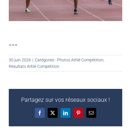
===
30 juin 2026
|
Catégories :
Photos Athlé Compétition
,
Résultats Athlé Compétition
Partagez sur vos réseaux sociaux !
Facebook
X
LinkedIn
Pinterest
Email