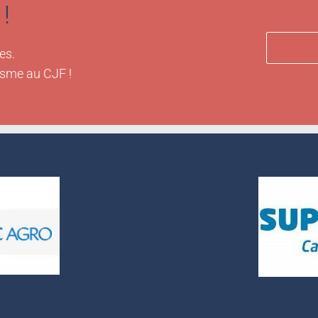
!
es.
isme au CJF !