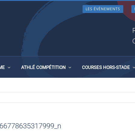
LES ÉVÈNEMENTS
68350_577166778635317999
ME
ATHLÉ COMPÉTITION
COURSES HORS-STADE
66778635317999_n