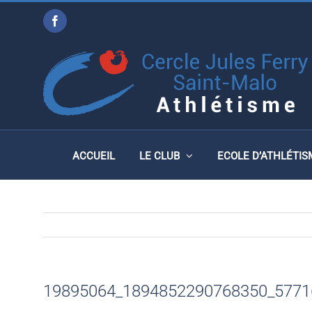
Passer
Facebook
au
19895064_18948522907
contenu
ACCUEIL
LE CLUB
ECOLE D’ATHLÉTIS
19895064_1894852290768350_5771