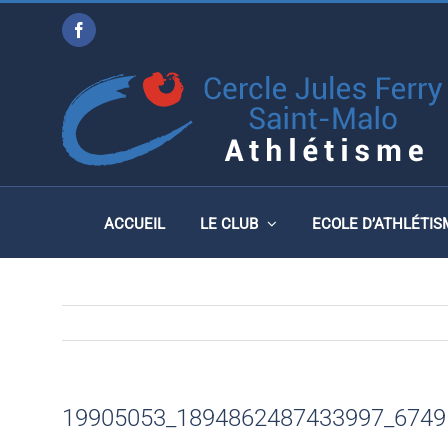
Passer
Facebook
au
19905053_18948624874
contenu
ACCUEIL
LE CLUB
ECOLE D’ATHLÉTIS
19905053_1894862487433997_6749