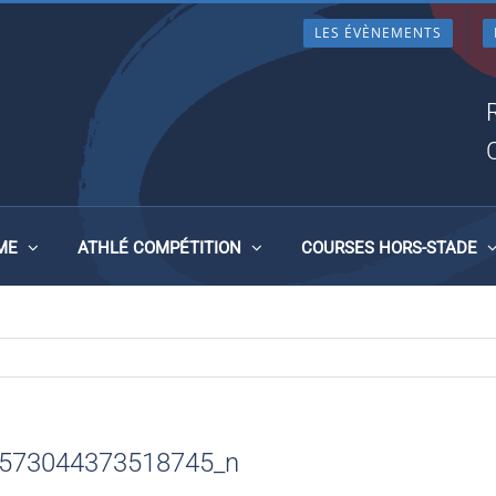
LES ÉVÈNEMENTS
33997_674957304437351874
ME
ATHLÉ COMPÉTITION
COURSES HORS-STADE
573044373518745_n