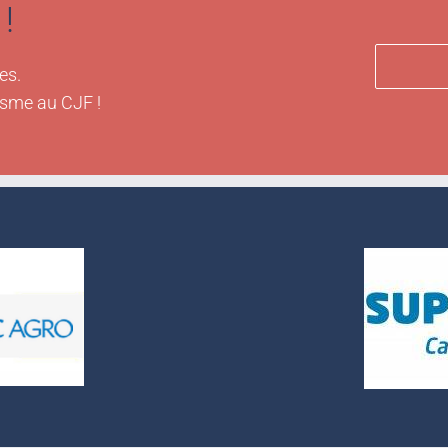
!
es.
isme au CJF !