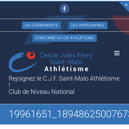
Passer
Facebook
au
contenu
LES ÉVÈNEMENTS
LES PARTENAIRES
S’INSCRIRE AU CJF ATHLÉTISME
Rejoignez le C.J.F. Saint-Malo Athlétisme
!
Club de Niveau National
19961651_1894862500767