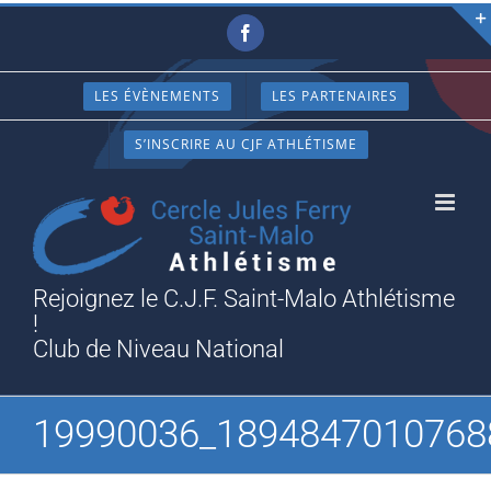
Passer
Facebook
au
contenu
LES ÉVÈNEMENTS
LES PARTENAIRES
S’INSCRIRE AU CJF ATHLÉTISME
Rejoignez le C.J.F. Saint-Malo Athlétisme
!
Club de Niveau National
19990036_1894847010768