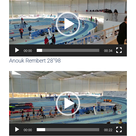
vidéo
00:00
00:34
Anouk Rembert 28″98
Lecteur
vidéo
00:00
00:22