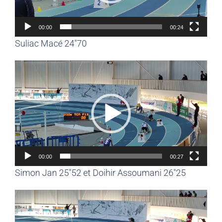
00:00
00:24
Suliac Macé 24″70
Lecteur
vidéo
00:00
00:27
Simon Jan 25″52 et Doihir Assoumani 26″25
Lecteur
vidéo