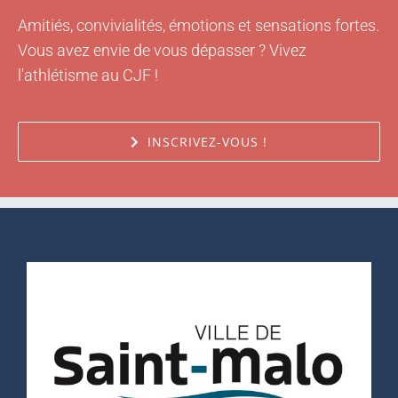
Amitiés, convivialités, émotions et sensations fortes.
Vous avez envie de vous dépasser ? Vivez
l'athlétisme au CJF !
INSCRIVEZ-VOUS !