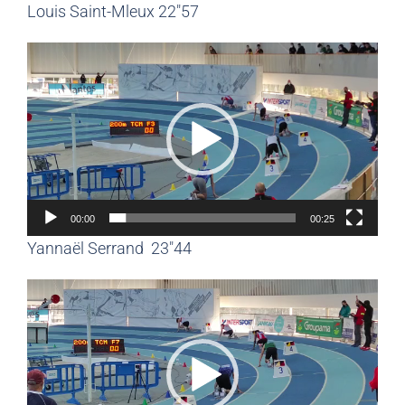
Louis Saint-Mleux 22″57
Lecteur
vidéo
00:00
00:25
Yannaël Serrand 23″44
Lecteur
vidéo