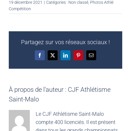
19 décembre 2021
|
Catégories :
Non classé
,
Photos Athlé
Compétition
Partagez sur vos réseaux sociaux !
Facebook
X
LinkedIn
Pinterest
Email
À propos de l'auteur :
CJF Athlétisme
Saint-Malo
Le CJF Athlétisme Saint-Malo
compte 400 licenciés. Il est présent
dans tous les grands championnats