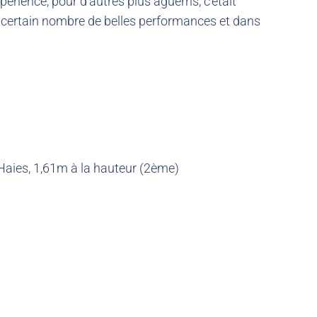
érience, pour d’autres plus aguerris, c’était
 un certain nombre de belles performances et dans
 Haies, 1,61m à la hauteur (2ème)