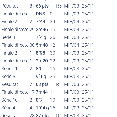
Résultat
8
66 pts
R5
MIF/03
25/11
Finale directe
–
DNS
0
MIF/03
25/11
Finale 2
2
7″44
29
MIF/04
25/11
Finale directe
29
3m46
16
MIF/04
25/11
Série 4
1
7″4
q
25
MIF/04
25/11
Finale directe
30
5m48
12
MIF/04
25/11
Finale 2
1
8″98
30
MIF/03
25/11
Finale directe
1
2m20
22
MIF/03
25/11
Série 11
2
8″0
16
MIF/03
25/11
Série 5
1
9″1
q
26
MIF/03
25/11
Résultat
7
68 pts
R5
MIF/03
25/11
Finale directe
17
7m44
11
MIF/03
25/11
Série 10
2
8″7
10
MIF/03
25/11
Série 4
4
10″4
q
16
MIF/03
25/11
Résultat
23
37 pts
D4
MIF/03
25/11