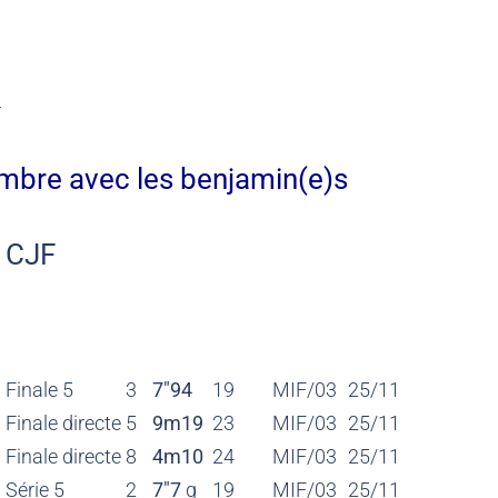
r
mbre avec les benjamin(e)s
u CJF
Finale 5
3
7″94
19
MIF/03
25/11
Finale directe
5
9m19
23
MIF/03
25/11
Finale directe
8
4m10
24
MIF/03
25/11
Série 5
2
7″7
q
19
MIF/03
25/11