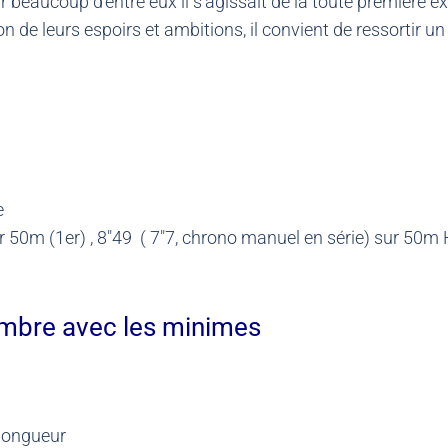
 beaucoup d’entre eux il s’agissait de la toute première exp
on de leurs espoirs et ambitions, il convient de ressortir
e
ur 50m (1er) , 8″49 ( 7″7, chrono manuel en série) sur 50m
embre avec les minimes
 longueur