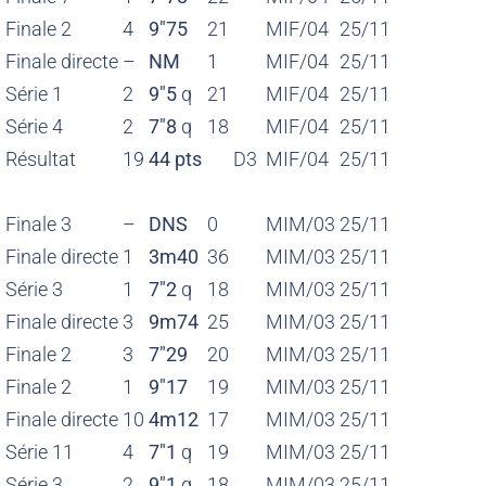
Finale 2
4
9″75
21
MIF/04
25/11
Finale directe
–
NM
1
MIF/04
25/11
Série 1
2
9″5
q
21
MIF/04
25/11
Série 4
2
7″8
q
18
MIF/04
25/11
Résultat
19
44 pts
D3
MIF/04
25/11
Finale 3
–
DNS
0
MIM/03
25/11
Finale directe
1
3m40
36
MIM/03
25/11
Série 3
1
7″2
q
18
MIM/03
25/11
Finale directe
3
9m74
25
MIM/03
25/11
Finale 2
3
7″29
20
MIM/03
25/11
M
Finale 2
1
9″17
19
MIM/03
25/11
Finale directe
10
4m12
17
MIM/03
25/11
Série 11
4
7″1
q
19
MIM/03
25/11
M
Série 3
2
9″1
q
18
MIM/03
25/11