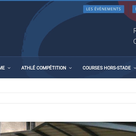
LES ÉVÈNEMENTS
ENJAMIN(E)S 25 ET 26
NT-MALO
ME
ATHLÉ COMPÉTITION
COURSES HORS-STADE