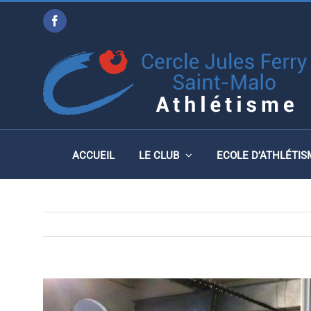
Passer
Facebook
au
MEETING MINIMES ET B
contenu
NOVEMBRE 2017 À SAI
ACCUEIL
LE CLUB
ECOLE D’ATHLÉTIS