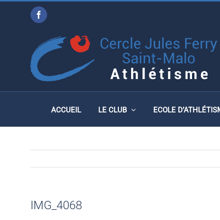
Passer
Facebook
au
IMG_4068
contenu
ACCUEIL
LE CLUB
ECOLE D’ATHLÉTIS
IMG_4068