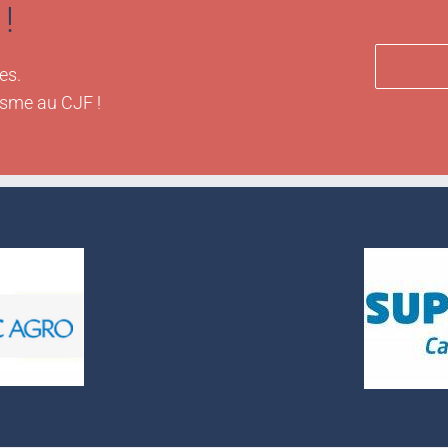
!
es.
isme au CJF !