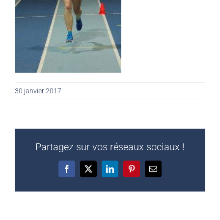
30 janvier 2017
Partagez sur vos réseaux sociaux !
Facebook
X
LinkedIn
Pinterest
Email