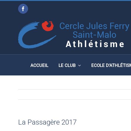
Passer
Facebook
au
LA PASSAGÈRE 2017
contenu
ACCUEIL
LE CLUB
ECOLE D’ATHLÉTIS
La Passagère 2017