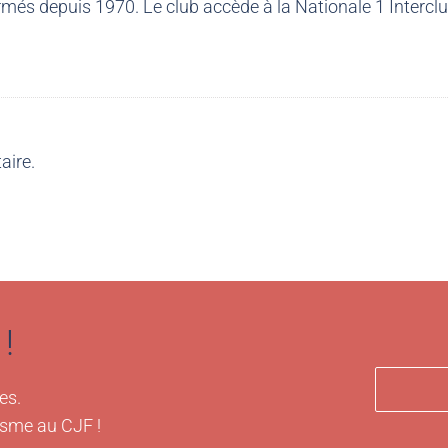
més depuis 1970. Le club accède à la Nationale 1 Intercl
aire.
!
es.
isme au CJF !