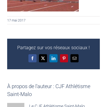
17 mai 2017
Partagez sur vos réseaux sociaux !
Facebook
X
LinkedIn
Pinterest
Email
À propos de l'auteur :
CJF Athlétisme
Saint-Malo
Le CJF Athlétisme Saint-Malo