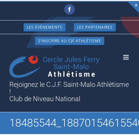
Passer
Facebook
au
contenu
LES ÉVÈNEMENTS
LES PARTENAIRES
S’INSCRIRE AU CJF ATHLÉTISME
Rejoignez le C.J.F. Saint-Malo Athlétisme
!
Club de Niveau National
18485544_1887015461554