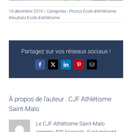
19 décembre 2019
|
Catégories :
Photos Ecole d'Athlétisme
,
Résultats Ecole d'athlétisme
Partagez sur vos réseaux sociaux !
Facebook
X
LinkedIn
Pinterest
Email
À propos de l'auteur :
CJF Athlétisme
Saint-Malo
Le CJF Athlétisme Saint-Malo
compte 400 licenciés. Il est présent