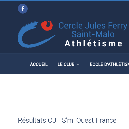
Passer
Facebook
au
RÉSULTATS CJF S’MI O
contenu
ACCUEIL
LE CLUB
ECOLE D’ATHLÉTIS
Résultats CJF S’mi Ouest France