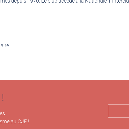
més depuis 1970. Le club accède à la Nationale 1 Intercl
aire.
!
es.
isme au CJF !