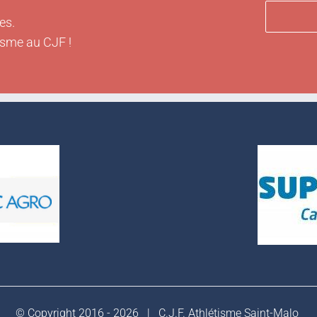
es.
isme au CJF !
© Copyright 2016 -
2026 |
C.J.F. Athlétisme Saint-Malo