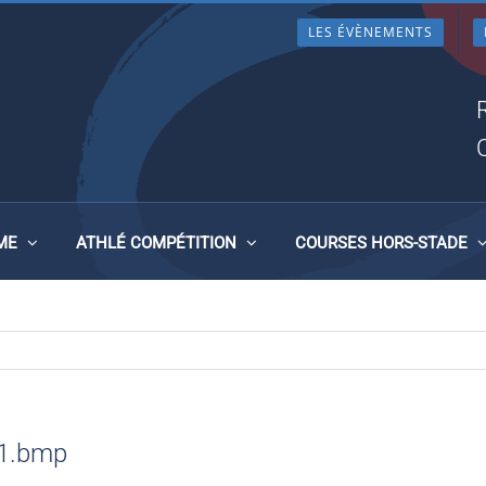
LES ÉVÈNEMENTS
14122017 134211.BMP
ME
ATHLÉ COMPÉTITION
COURSES HORS-STADE
11.bmp