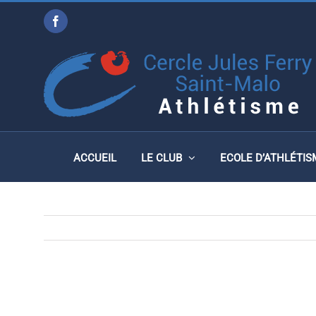
Passer
Facebook
au
WORLD MASTERS ATHLE
contenu
AU 30 MARS 2019
ACCUEIL
LE CLUB
ECOLE D’ATHLÉTIS