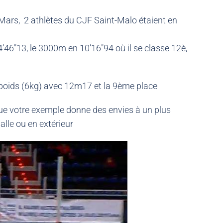
ars, 2 athlètes du CJF Saint-Malo étaient en
4’46″13, le 3000m en 10’16″94 où il se classe 12è,
 poids (6kg) avec 12m17 et la 9ème place
 que votre exemple donne des envies à un plus
lle ou en extérieur