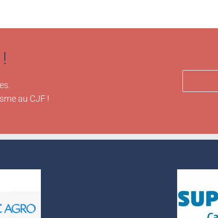
!
es.
isme au CJF !