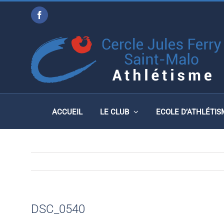
Passer
Facebook
au
DSC_0540
contenu
ACCUEIL
LE CLUB
ECOLE D’ATHLÉTIS
DSC_0540