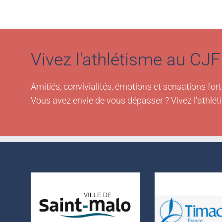
Vivez l'athlétisme au CJF 
Amitiés, convivialités, émotions et sensations fort
Vous avez envie de vous dépasser ? Vivez l'athlét