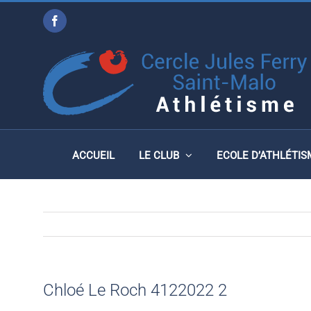
Passer
Facebook
au
CHLOÉ LE ROCH 412202
contenu
ACCUEIL
LE CLUB
ECOLE D’ATHLÉTIS
Chloé Le Roch 4122022 2