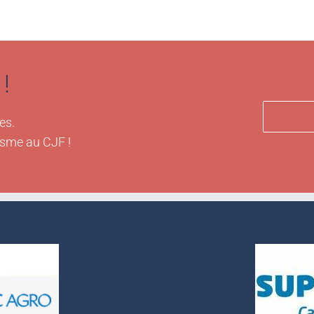
!
es.
isme au CJF !