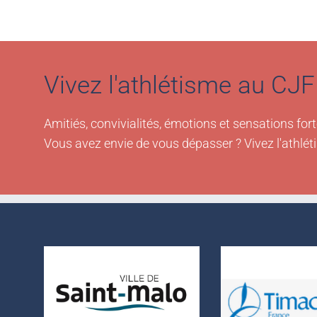
Vivez l'athlétisme au CJF 
Amitiés, convivialités, émotions et sensations fort
Vous avez envie de vous dépasser ? Vivez l'athlét