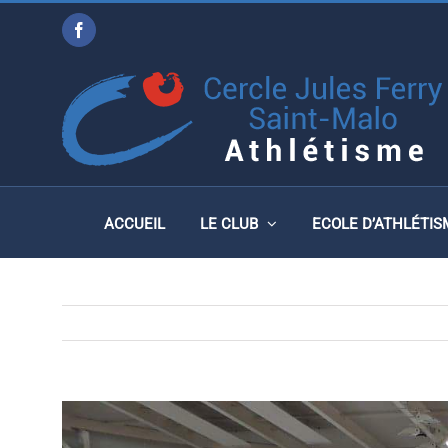
Passer
Facebook
au
ANIMATION DÉPARTEME
contenu
DU SAMEDI 16 MARS 201
ACCUEIL
LE CLUB
ECOLE D’ATHLÉTIS