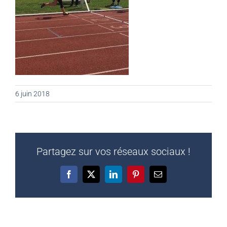
6 juin 2018
Partagez sur vos réseaux sociaux !
Facebook
X
LinkedIn
Pinterest
Email