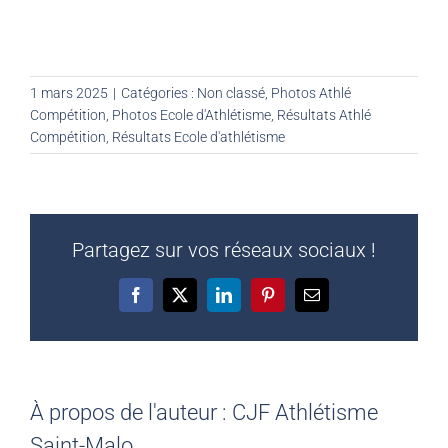
1 mars 2025
|
Catégories :
Non classé
,
Photos Athlé
Compétition
,
Photos Ecole d'Athlétisme
,
Résultats Athlé
Compétition
,
Résultats Ecole d'athlétisme
Partagez sur vos réseaux sociaux !
Facebook
X
LinkedIn
Pinterest
Email
À propos de l'auteur :
CJF Athlétisme
Saint-Malo