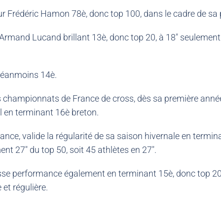
 Frédéric Hamon 78è, donc top 100, dans le cadre de sa 
Armand Lucand brillant 13è, donc top 20, à 18″ seulement 
 néanmoins 14è.
 championnats de France de cross, dès sa première anné
el en terminant 16è breton.
lance, valide la régularité de sa saison hivernale en termi
t 27″ du top 50, soit 45 athlètes en 27″.
se performance également en terminant 15è, donc top 20, e
 et régulière.