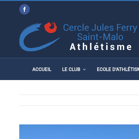
Passer
Facebook
au
CHAMPIONNATS DE FRA
contenu
2 MARS 2025
ACCUEIL
LE CLUB
ECOLE D’ATHLÉTIS