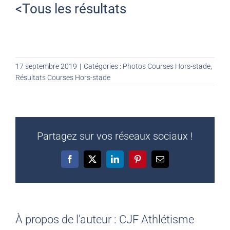
<Tous les résultats
17 septembre 2019
|
Catégories :
Photos Courses Hors-stade
,
Résultats Courses Hors-stade
Partagez sur vos réseaux sociaux !
Facebook
X
LinkedIn
Pinterest
Email
À propos de l'auteur :
CJF Athlétisme