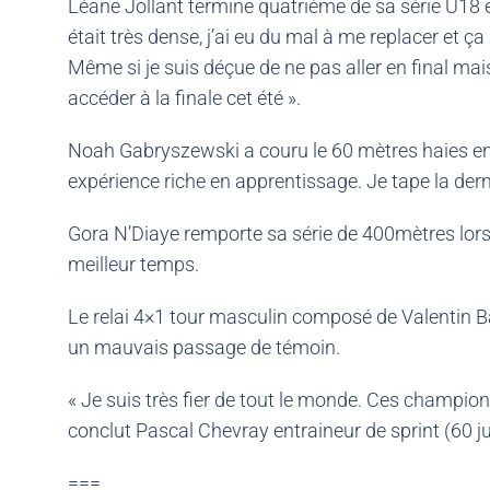
Léane Jollant termine quatrième de sa série U18 
était très dense, j’ai eu du mal à me replacer et ç
Même si je suis déçue de ne pas aller en final mai
accéder à la finale cet été ».
Noah Gabryszewski a couru le 60 mètres haies en 8″3
expérience riche en apprentissage. Je tape la dern
Gora N’Diaye remporte sa série de 400mètres lor
meilleur temps.
Le relai 4×1 tour masculin composé de Valentin B
un mauvais passage de témoin.
« Je suis très fier de tout le monde. Ces champion
conclut Pascal Chevray entraineur de sprint (60 
===