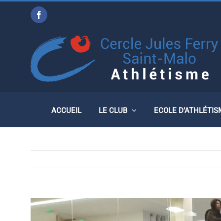
Passer
Facebook
au
CHAMPIONNATS DE FRAN
contenu
FÉVRIER 2024
ACCUEIL
LE CLUB
ECOLE D’ATHLÉTIS