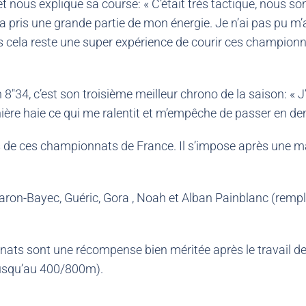
et nous explique sa course: « C’était très tactique, nou
a a pris une grande partie de mon énergie. Je n’ai pas pu m’
s cela reste une super expérience de courir ces championnat
4, c’est son troisième meilleur chrono de la saison: « J’ai p
ière haie ce qui me ralentit et m’empêche de passer en demi
s de ces championnats de France. Il s’impose après une m
aron-Bayec, Guéric, Gora , Noah et Alban Painblanc (remp
nats sont une récompense bien méritée après le travail de 
jusqu’au 400/800m).