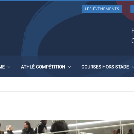
LES ÉVÈNEMENTS
CE U18 ET U20, NANTES L
ME
ATHLÉ COMPÉTITION
COURSES HORS-STADE