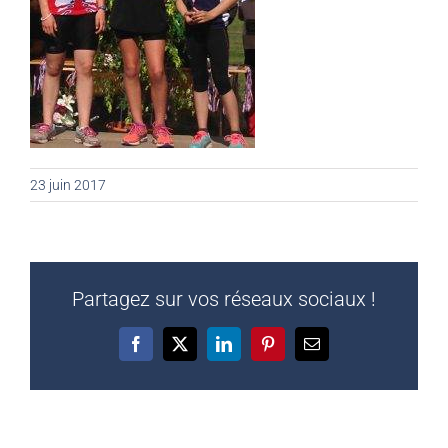
23 juin 2017
Partagez sur vos réseaux sociaux !
Facebook
X
LinkedIn
Pinterest
Email