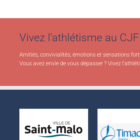
Vivez l'athlétisme au CJF 
Amitiés, convivialités, émotions et sensations fort
Vous avez envie de vous dépasser ? Vivez l'athlét