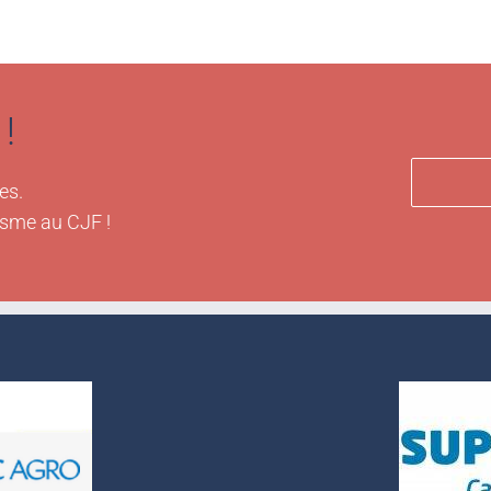
!
es.
isme au CJF !