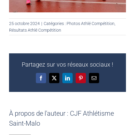
25 octobre 2024
|
Catégories :
Photos Athlé Compétition
,
Résultats Athlé Compétition
Partagez sur vos réseaux sociaux !
Facebook
X
LinkedIn
Pinterest
Email
À propos de l'auteur :
CJF Athlétisme
Saint-Malo