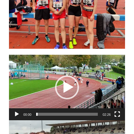
Lecteur
vidéo
00:00
02:26