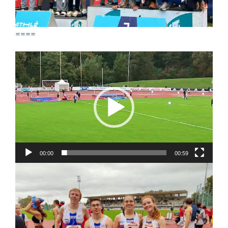
====
Lecteur
vidéo
00:00
00:59