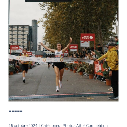
=====
15 octobre 2024
|
Catégories :
Photos Athlé Compétition
,