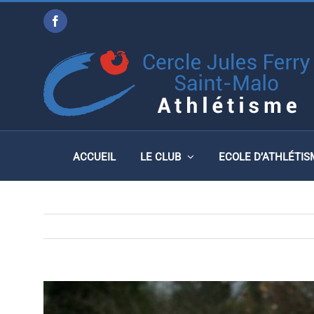
Passer
Facebook
au
CROSS DE LA LIGUE DE
contenu
DÉCEMBRE 2017
ACCUEIL
LE CLUB
ECOLE D’ATHLÉTIS