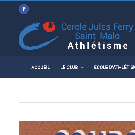
Passer
Facebook
au
CROSS DES PICAOUS, S
contenu
NOVEMBRE 2018
ACCUEIL
LE CLUB
ECOLE D’ATHLÉTIS