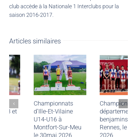
club accède à la Nationale 1 Interclubs pour la
saison 2016-2017.
Articles similaires
Résultats du
Championnats
weekend des 13 et
d’Ille-Et-Vilaine
14 juin 2026
U14-U16 à
Montfort-Sur-Meu
23 juin 2026
|
0
commentaire
le 30mai 2026