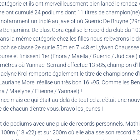
 catégorie et ils ont merveilleusement bien lancé le rendez-
e ont cumulé 24 podiums dont 11 titres de champion(ne) d’Il
 notamment un triplé au javelot où Guerric De Bruyne (2
es Benjamins. De plus, Gora égalise le record du club du 
. Dans la même catégorie chez les filles nous relèverons l
Roch se classe 2e sur le 50m en 7 »48 et Lylwen Chaussee ré
rse et finissent 1er (Enora / Maella / Guerric / Judicael) 
mètres où Yannael Serrand effectue 13 »85, champion d’Ille
elyne Krol remporte également le titre de championne d’Il
auriane Morel réalise un très bon 16 »95. Comme les Benja
na / Maelyne / Etienne / Yannael) !
ais ce qui était au-delà de tout cela, c’était une nouvel
e de chacun d’entre vous, bravo les jeunes !
de podiums avec une pluie de records personnels. Mathild
 100m (13 »22) et sur 200m où elle abaisse son record à 26