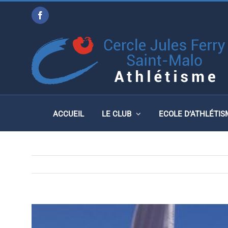
Passer
Facebook
au
DX CA+ MONTFORT SUR 
contenu
ACCUEIL
LE CLUB
ECOLE D’ATHLÉTIS