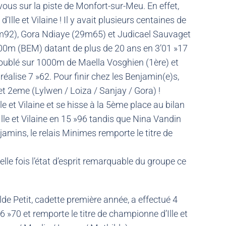
vous sur la piste de Monfort-sur-Meu. En effet,
le et Vilaine ! Il y avait plusieurs centaines de
9m92), Gora Ndiaye (29m65) et Judicael Sauvaget
1000m (BEM) datant de plus de 20 ans en 3’01 »17
e doublé sur 1000m de Maella Vosghien (1ère) et
alise 7 »62. Pour finir chez les Benjamin(e)s,
et 2eme (Lylwen / Loiza / Sanjay / Gora) !
 et Vilaine et se hisse à la 5ème place au bilan
le et Vilaine en 15 »96 tandis que Nina Vandin
mins, le relais Minimes remporte le titre de
le fois l’état d’esprit remarquable du groupe ce
e Petit, cadette première année, a effectué 4
 »70 et remporte le titre de championne d’Ille et