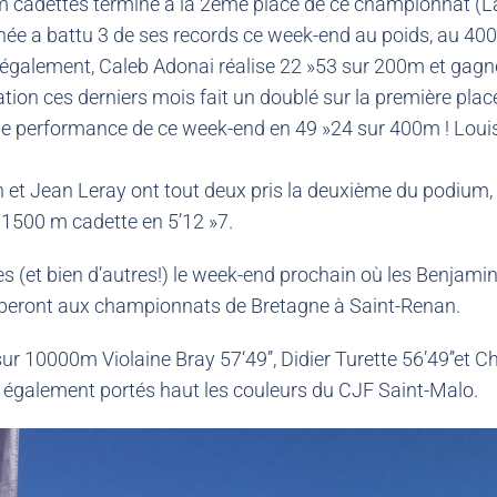
100m cadettes termine à la 2eme place de ce championnat (L
ée a battu 3 de ses records ce week-end au poids, au 400m
galement, Caleb Adonai réalise 22 »53 sur 200m et gagne
ion ces derniers mois fait un doublé sur la première place
e performance de ce week-end en 49 »24 sur 400m ! Louis
 et Jean Leray ont tout deux pris la deuxième du podium
u 1500 m cadette en 5’12 »7.
es (et bien d’autres!) le week-end prochain où les Benjam
ciperont aux championnats de Bretagne à Saint-Renan.
 sur 10000m Violaine Bray 57‘49’’, Didier Turette 56’49’’e
t également portés haut les couleurs du CJF Saint-Malo.