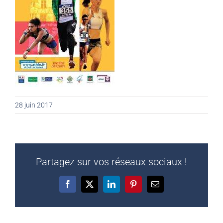
28 juin 2017
Partagez sur vos réseaux sociaux !
Facebook
X
LinkedIn
Pinterest
Email