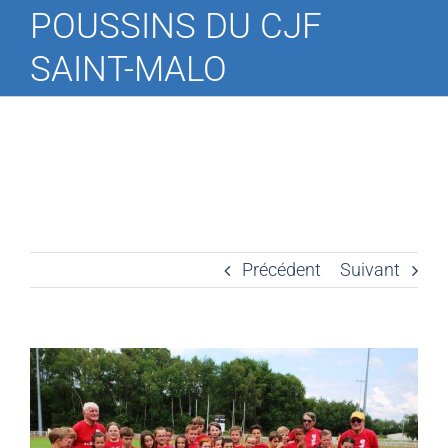
POUSSINS DU CJF
SAINT-MALO
Précédent
Suivant