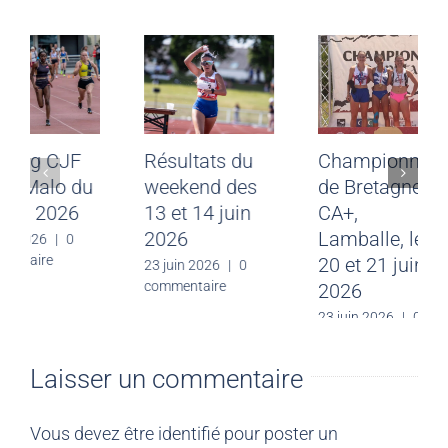
Meeting CJF
Résultats du
Champi
Saint-Malo du
weekend des
de Bret
28 juin 2026
13 et 14 juin
CA+,
2026
Lamball
30 juin 2026
|
0
commentaire
20 et 21
23 juin 2026
|
0
commentaire
2026
23 juin 202
commentai
Laisser un commentaire
Vous devez être
identifié
pour poster un
commentaire.