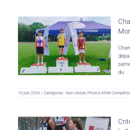
Cha
Mon
Cham
dépa
samed
du
10 juin 2026
|
Catégories :
Non classé
,
Photos Athlé Compétiti
Cri