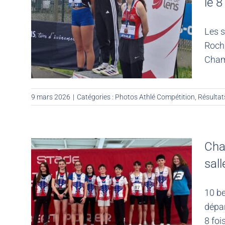
le 
Les s
Roch
Cham
9 mars 2026
|
Catégories :
Photos Athlé Compétition
,
Résultat
Cha
sal
10 b
dépa
8 foi