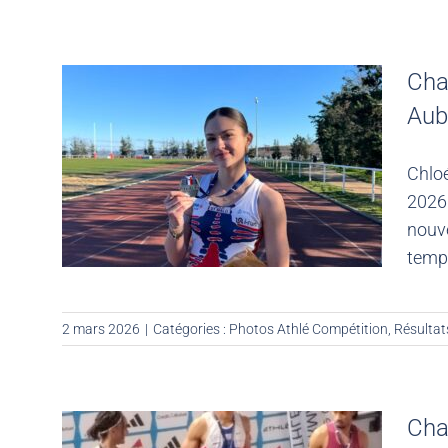
Cha
Aubi
Chloé
2026 
nouve
temps
2 mars 2026
|
Catégories :
Photos Athlé Compétition
,
Résultat
Cha