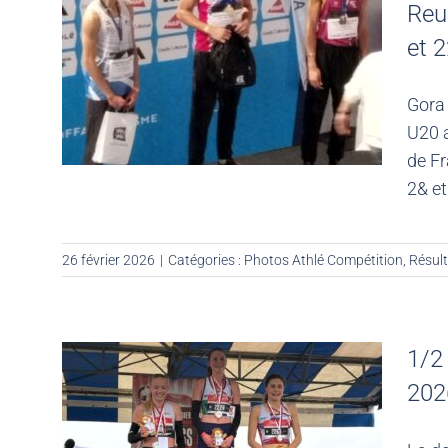
Reui
et 
Gora
U20 
de Fr
2& et
26 février 2026
|
Catégories :
Photos Athlé Compétition
,
Résult
1/2 
202