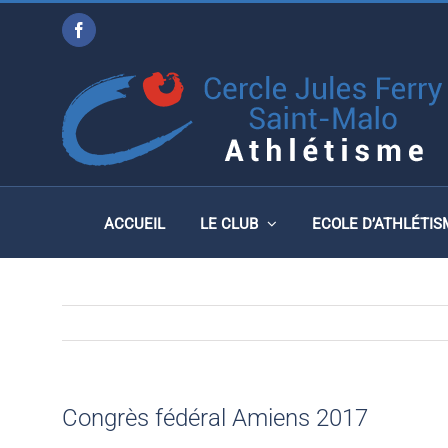
Passer
Facebook
au
CONGRÈS FÉDÉRAL AMI
contenu
ACCUEIL
LE CLUB
ECOLE D’ATHLÉTIS
Congrès fédéral Amiens 2017