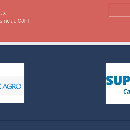
es.
isme au CJF !