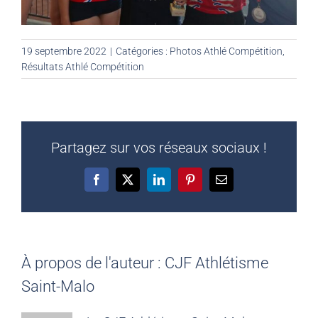
19 septembre 2022
|
Catégories :
Photos Athlé Compétition
,
Résultats Athlé Compétition
Partagez sur vos réseaux sociaux !
Facebook
X
LinkedIn
Pinterest
Email
À propos de l'auteur :
CJF Athlétisme
Saint-Malo