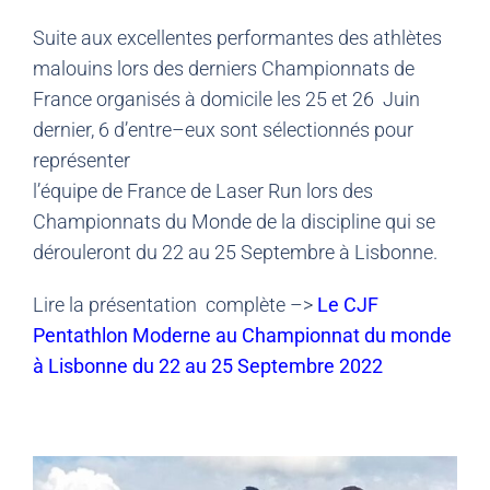
S
uite aux exc
ellentes performantes
des athlètes
malouins lo
rs des
derniers Champion
nats de
France
organisés à domicile les 25 et 26 Juin
dernier, 6
d
’
entre
–
eux
sont
sélectionnés pour
représenter
l
’
équipe de
France
de Laser Run
lors
des
Championnats d
u Monde de la
discipline qui se
dérouleront du 22
au 25 Septembre à Lisbonne
.
Lire la présentation complète –>
Le CJF
Pentathlon Moderne au Championnat du monde
à Lisbonne du 22 au 25 Septembre 2022