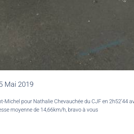
25 Mai 2019
t-Michel pour Nathalie Chevauchée du CJF en 2h52’44 a
itesse moyenne de 14,66km/h, bravo à vous