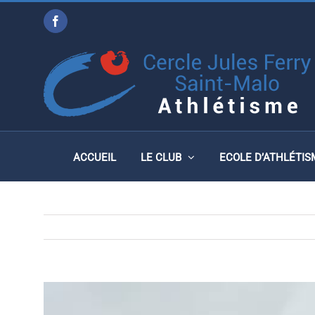
Passer
Facebook
au
MARATHON DU MONT SAI
contenu
ACCUEIL
LE CLUB
ECOLE D’ATHLÉTIS