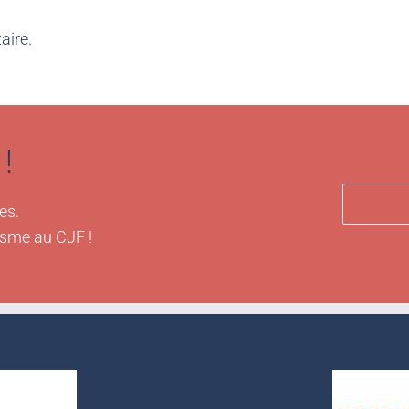
aire.
!
es.
isme au CJF !