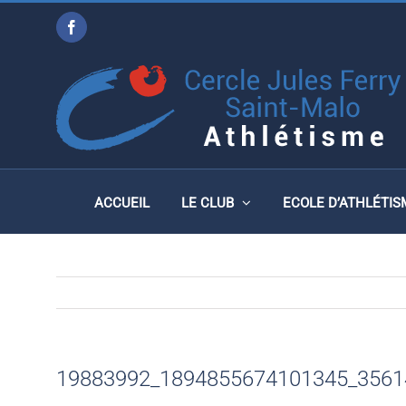
Passer
Facebook
au
19883992_18948556741
contenu
ACCUEIL
LE CLUB
ECOLE D’ATHLÉTIS
19883992_1894855674101345_3561