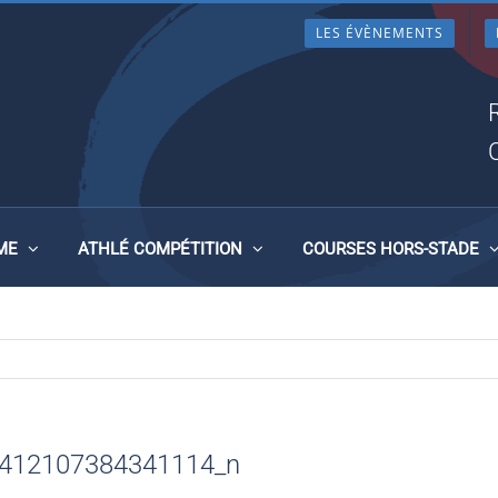
LES ÉVÈNEMENTS
01345_356141210738434111
ME
ATHLÉ COMPÉTITION
COURSES HORS-STADE
412107384341114_n