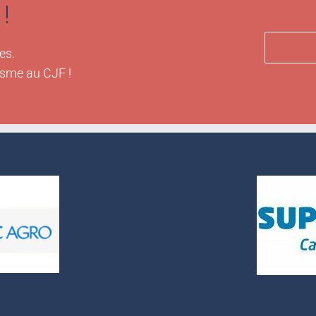
!
es.
isme au CJF !