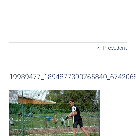
Précédent
19989477_1894877390765840_674206