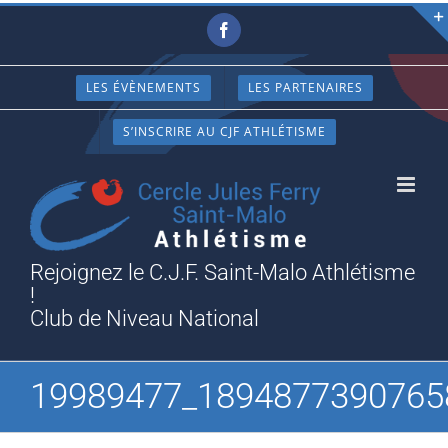
Passer
Facebook
au
contenu
LES ÉVÈNEMENTS
LES PARTENAIRES
S’INSCRIRE AU CJF ATHLÉTISME
Rejoignez le C.J.F. Saint-Malo Athlétisme
!
Club de Niveau National
19989477_1894877390765