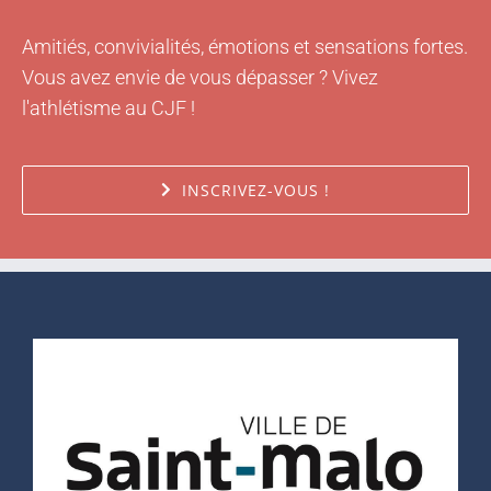
Amitiés, convivialités, émotions et sensations fortes.
Vous avez envie de vous dépasser ? Vivez
l'athlétisme au CJF !
INSCRIVEZ-VOUS !