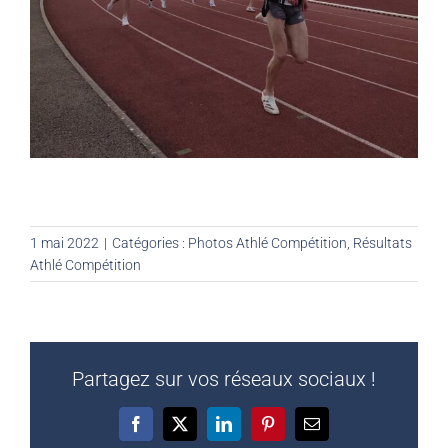
1 mai 2022
|
Catégories :
Photos Athlé Compétition
,
Résultats
Athlé Compétition
Partagez sur vos réseaux sociaux !
Facebook
X
LinkedIn
Pinterest
Email