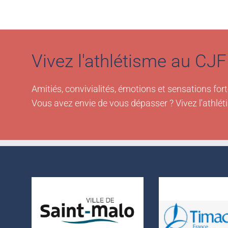
Vivez l'athlétisme au CJF 
Amitiés, convivialités, émotions et sensations fort
Vous avez envie de vous dépasser ? Vivez l'athlét