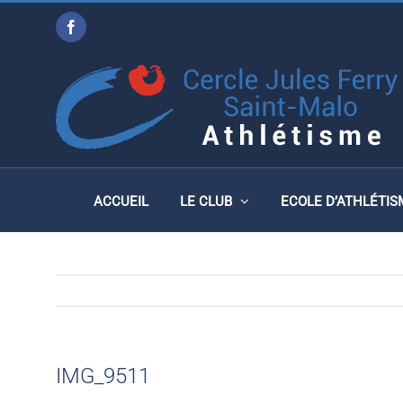
Passer
Facebook
au
IMG_9511
contenu
ACCUEIL
LE CLUB
ECOLE D’ATHLÉTIS
IMG_9511