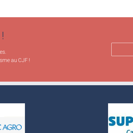
!
es.
isme au CJF !