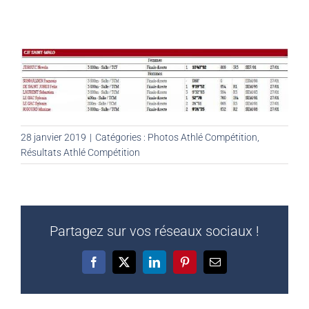
28 janvier 2019
|
Catégories :
Photos Athlé Compétition
,
Résultats Athlé Compétition
Partagez sur vos réseaux sociaux !
Facebook
X
LinkedIn
Pinterest
Email